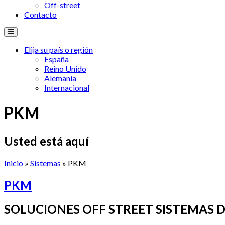
Off-street
Contacto
Elija su país o región
España
Reino Unido
Alemania
Internacional
PKM
Usted está aquí
Inicio
»
Sistemas
» PKM
PKM
SOLUCIONES OFF STREET SISTEMAS 