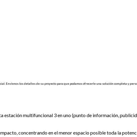
cial
.
Envíenos
los
detalles
de
su
proyecto
para
que
podamos
ofrecerle
una
solución
completa
y
pers
a estación multifuncional 3 en uno (punto de información, publici
mpacto, concentrando en el menor espacio posible toda la potenci