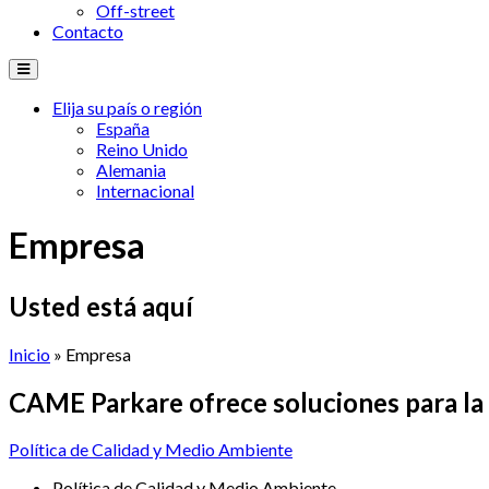
Off-street
Contacto
Elija su país o región
España
Reino Unido
Alemania
Internacional
Empresa
Usted está aquí
Inicio
» Empresa
CAME
Parkare
ofrece
soluciones
para
la
Política de Calidad y Medio Ambiente
Política de Calidad y Medio Ambiente