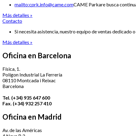
mailto:cprk.info@came.com
CAME Parkare busca continuam
Más detalles »
Contacto
Si necesita asistencia, nuestro equipo de ventas dedicado o 
Más detalles »
Oficina en Barcelona
Física, 1.
Polígon Industrial La Ferrería
08110 Montcada i Reixac
Barcelona
Tel. (+34) 935 647 600
Fax. (+34) 932 257 410
Oficina en Madrid
Av. de las Américas
4 Nave B 2