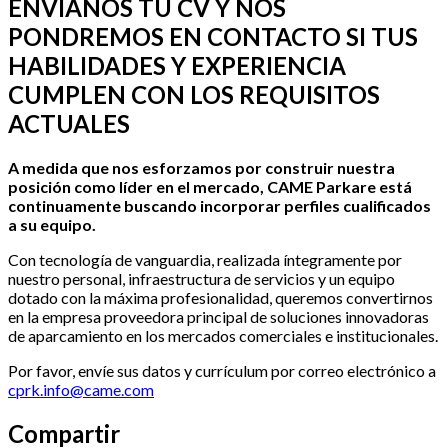
ENVÍANOS
TU
CV Y NOS
PONDREMOS
EN
CONTACTO
SI
TUS
HABILIDADES
Y
EXPERIENCIA
CUMPLEN
CON LOS
REQUISITOS
ACTUALES
A
medida
que
nos
esforzamos
por
construir
nuestra
posición
como
líder
en el
mercado
, CAME
Parkare
está
continuamente
buscando
incorporar
perfiles cualificados
a
su
equipo
.
Con
tecnología
de
vanguardia
,
realizada
íntegramente
por
nuestro
personal,
infraestructura
de
servicios
y un equipo
dotado con la máxima profesionalidad,
queremos
convertirnos
en la empresa proveedora principal de
soluciones
innovadoras
de
aparcamiento
en los
mercados
comerciales
e
institucionales
.
Por favor, envíe sus datos y currículum por correo electrónico a
cprk.info@came.com
Compartir