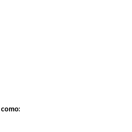
s
como
: