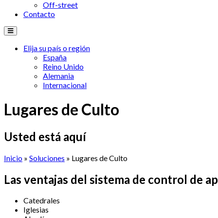
Off-street
Contacto
Elija su país o región
España
Reino Unido
Alemania
Internacional
Lugares de Culto
Usted está aquí
Inicio
»
Soluciones
» Lugares de Culto
Las
ventajas
del
sistema
de control de
ap
Catedrales
Iglesias