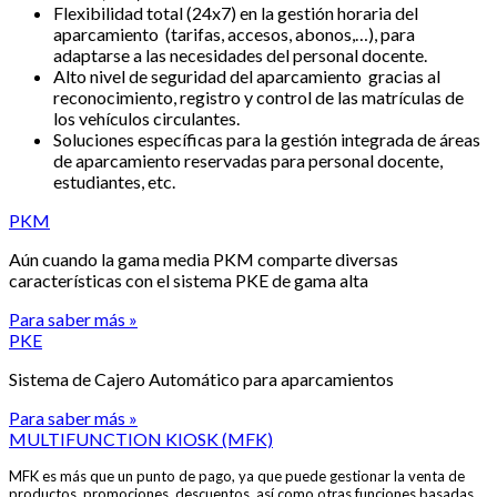
Flexibilidad
total (
24x7
) en la
gestión
horaria
del
aparcamiento
(
tarifas
,
accesos
,
abonos
,…),
para
adaptarse
a
las
necesidades
del personal
docente
.
Alto
nivel
de
seguridad
del
aparcamiento
gracias
al
reconocimiento
,
registro
y control de
las
matrículas
de
los
vehículos
circulantes
.
Soluciones
específicas
para
la
gestión
integrada
de
áreas
de
aparcamiento
reservadas
para
personal
docente
,
estudiantes
, etc.
PKM
Aún cuando la gama media PKM comparte diversas
características con el sistema PKE de gama alta
Para saber más »
PKE
Sistema de Cajero Automático para aparcamientos
Para saber más »
MULTIFUNCTION KIOSK (MFK)
MFK es más que un punto de pago, ya que puede gestionar la venta de
productos, promociones, descuentos, así como otras funciones basadas