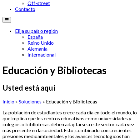
Off-street
Contacto
Elija su país o región
España
Reino Unido
Alemania
Internacional
Educación y Bibliotecas
Usted está aquí
Inicio
»
Soluciones
» Educación y Bibliotecas
La
población
de
estudiantes
crece
cada
día
en
todo
el
mundo
, lo
que
implica
que
los
centros
educativos
como
universidades
y
colegios
o
bibliotecas
deben
adaptarse
a
este
sector
cada
vez
más
presente
en la
sociedad
.
Esto
,
combinado
con
crecientes
presiones
medioambientales
y los
avances
tecnológicos
han