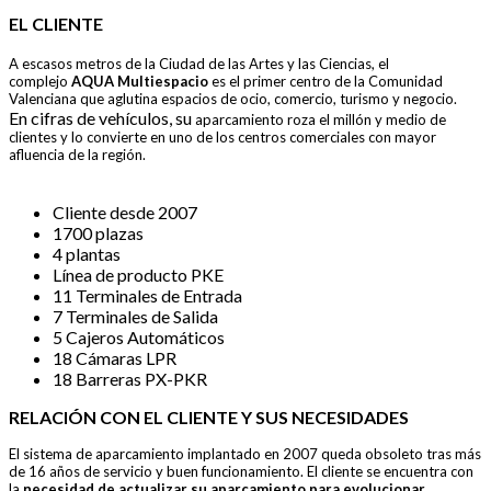
EL CLIENTE
A escasos metros de la Ciudad de
las Artes y las Ciencias, el
complejo
AQUA Multiespacio
es el primer
centro de la Comunidad
Valenciana
que aglutina espacios de ocio,
comercio, turismo y negocio.
En cifras de vehículos, su
aparcamiento roza el millón y
medio de
clientes y lo convierte en
uno de los centros comerciales con
mayor
afluencia de la región.
Cliente desde 2007
1700 plazas
4 plantas
Línea de producto PKE
11 Terminales de Entrada
7 Terminales de Salida
5 Cajeros Automáticos
18 Cámaras LPR
18 Barreras PX-PKR
RELACIÓN CON EL CLIENTE Y SUS NECESIDADES
El sistema de aparcamiento implantado en 2007
queda obsoleto tras más
de 16 años de servicio y buen
funcionamiento. El cliente se encuentra con
la
necesidad
de actualizar su aparcamiento para evolucionar