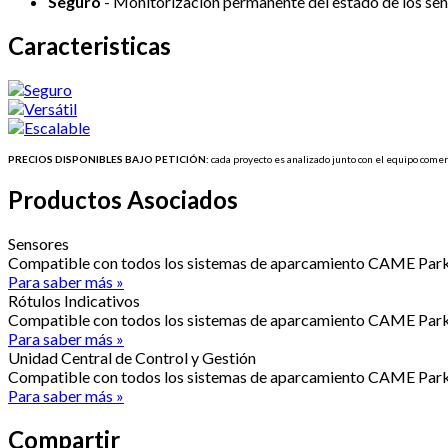
Seguro
-
Monitorización
permanente
del
estado
de los
sen
Caracteristicas
PRECIOS
DISPONIBLES
BAJO
PETICIÓN
:
cada
proyecto
es
analizado
junto
con el
equipo
comer
Productos Asociados
Sensores
Compatible con todos los sistemas de aparcamiento CAME Parka
Para saber más »
Rótulos Indicativos
Compatible con todos los sistemas de aparcamiento CAME Parka
Para saber más »
Unidad Central de Control y Gestión
Compatible con todos los sistemas de aparcamiento CAME Parka
Para saber más »
Compartir