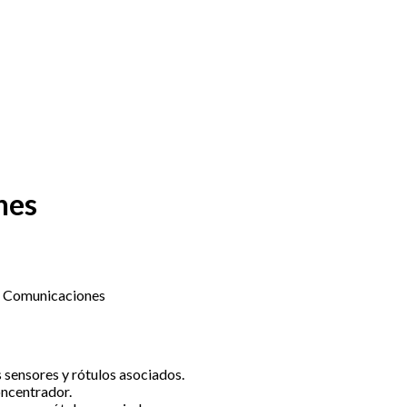
nes
e Comunicaciones
s
sensores
y
rótulos
asociados
.
ncentrador
.