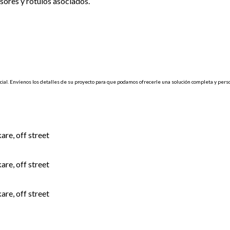
sores
y
rótulos
asociados
.
cial
.
Envíenos
los
detalles
de
su
proyecto
para
que
podamos
ofrecerle
una
solución
completa
y
pers
re, off street
re, off street
re, off street