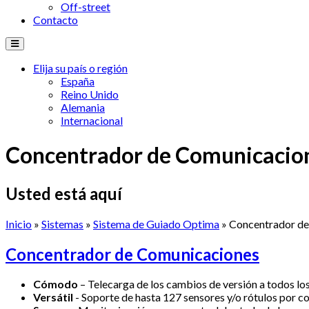
Off-street
Contacto
Elija su país o región
España
Reino Unido
Alemania
Internacional
Concentrador de Comunicacio
Usted está aquí
Inicio
»
Sistemas
»
Sistema de Guiado Optima
» Concentrador d
Concentrador de Comunicaciones
Cómodo
–
Telecarga
de los
cambios
de
versión
a
todos
lo
Versátil
-
Soporte
de
hasta
127
sensores
y/o
rótulos
por
co